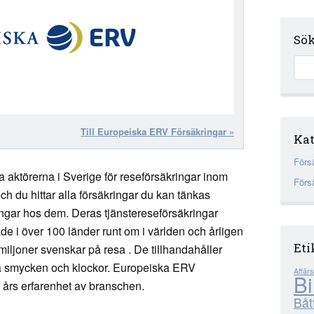
Sö
Till Europeiska ERV Försäkringar »
Kat
Förs
a aktörerna i Sverige för reseförsäkringar inom
Förs
och du hittar alla försäkringar du kan tänkas
ngar hos dem. Deras tjänstereseförsäkringar
e i över 100 länder runt om i världen och årligen
Eti
iljoner svenskar på resa . De tillhandahåller
ra smycken och klockor. Europeiska ERV
Affärs
Bi
års erfarenhet av branschen.
Båt