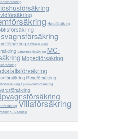
omsförsäkring
tidshusförsäkring
vidförsäkring
mförsäkring
Hundförsäkring
bilsförsäkring
svagnsförsäkring
mstförsäkring
Kattförsäkring
MC-
örsäkring
Långreseförsäkring
säkring
Mopedförsäkring
sförsäkring
cksfallsförsäkring
onförsäkring
Reseförsäkring
terförsäkring
Sjukinkomstförsäkring
vårdsförsäkring
äpvagnsförsäkring
Villaförsäkring
ntförsäkring
säkring / Väghjälp