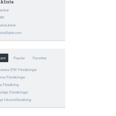
klista
lankar
RP
skaLänkar
skaSajter.com
cent
Popular
Favorites
peiska ERV Försäkringar
rna Försäkringar
ia Försäkring
sidige Försäkringar
pt Inkomstförsäkring