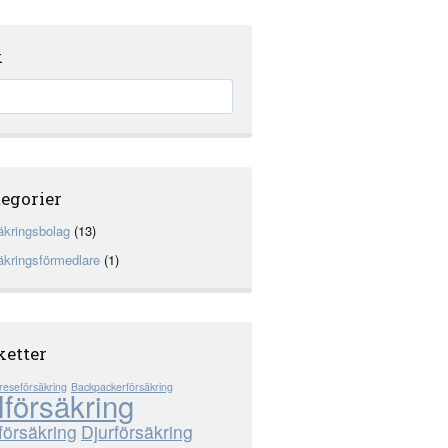
k
egorier
äkringsbolag
(13)
äkringsförmedlare
(1)
ketter
reseförsäkring
Backpackerförsäkring
lförsäkring
försäkring
Djurförsäkring