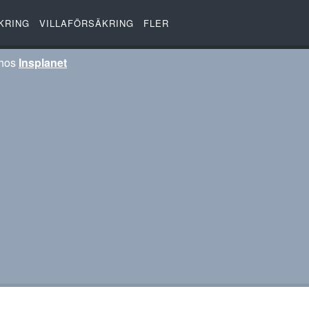
KRING
VILLAFÖRSÄKRING
FLER
 hos
Insplanet