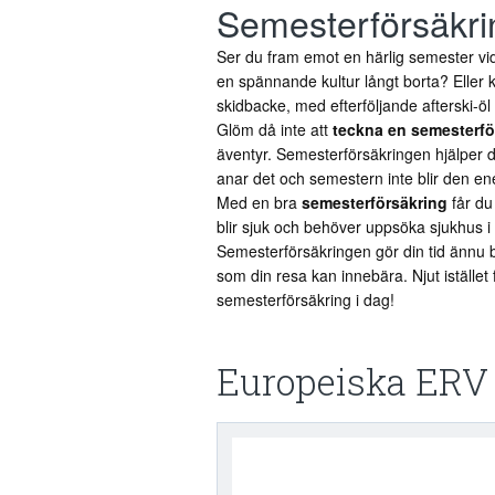
Semesterförsäkri
Ser du fram emot en härlig semester vid
en spännande kultur långt borta? Eller
skidbacke, med efterföljande afterski-öl
Glöm då inte att
teckna en semesterfö
äventyr. Semesterförsäkringen hjälper d
anar det och semestern inte blir den en
Med en bra
semesterförsäkring
får du
blir sjuk och behöver uppsöka sjukhus i 
Semesterförsäkringen gör din tid ännu bät
som din resa kan innebära. Njut istället 
semesterförsäkring i dag!
Europeiska ERV 