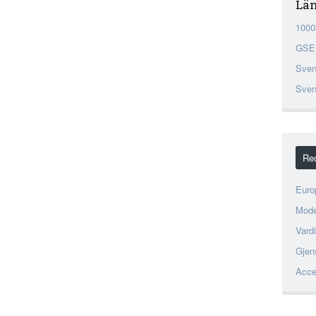
Län
1000
GSE
Sven
Sven
Re
Euro
Mode
Vard
Gjen
Acce