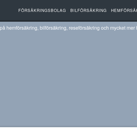
FÖRSÄKRINGSBOLAG
BILFÖRSÄKRING
HEMFÖRSÄ
 på hemförsäkring, bilförsäkring, reseförsäkring och mycket mer