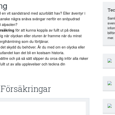
ng
Tec
 en vit sandstrand med azurblått hav? Eller äventyr i
Saml
 kanske några snäva svängar nerför en snöpudrad
sven
 i alpsolen?
info
rsäkring
för att kunna koppla av fullt ut på dessa
bilfö
ig när olyckan eller oturen är framme när du minst
mer.
ergihämtning som du förtjänar.
 det skydd du behöver. Är du med om en olycka eller
utlandet kan det bli en kostsam historia.
tre och på så sätt slipper du oroa dig inför alla risker
fullt ut av alla upplevelser och teckna din
Försäkringar