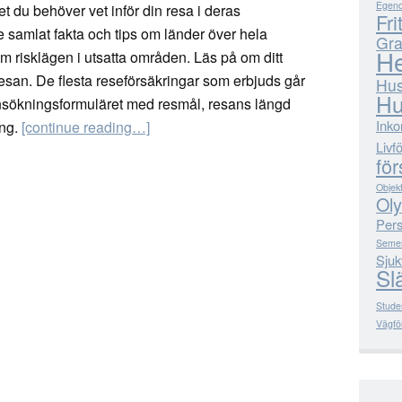
Egend
det du behöver vet inför din resa i deras
Fri
 samlat fakta och tips om länder över hela
Gra
He
 risklägen i utsatta områden. Läs på om ditt
esan. De flesta reseförsäkringar som erbjuds går
Hus
Hu
i ansökningsformuläret med resmål, resans längd
Inko
ing.
[continue reading…]
Livf
för
Objekt
Oly
Pers
Semes
Sjuk
Sl
Stude
Vägför