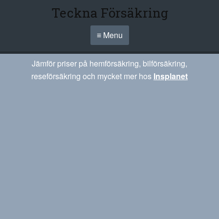
Teckna Försäkring
≡ Menu
Jämför priser på hemförsäkring, bilförsäkring,
reseförsäkring och mycket mer hos
Insplanet