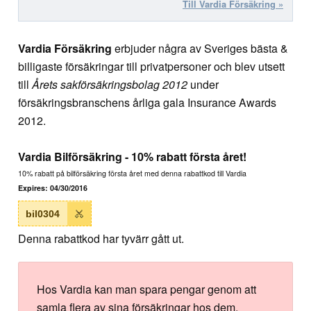
Till Vardia Försäkring »
Vardia Försäkring
erbjuder några av Sveriges bästa &
billigaste försäkringar till privatpersoner och blev utsett
till
Årets sakförsäkringsbolag 2012
under
försäkringsbranschens årliga gala Insurance Awards
2012.
Vardia Bilförsäkring - 10% rabatt första året!
10% rabatt på bilförsäkring första året med denna rabattkod till Vardia
Expires:
04/30/2016
bil0304
Denna rabattkod har tyvärr gått ut.
Hos Vardia kan man spara pengar genom att
samla flera av sina försäkringar hos dem.