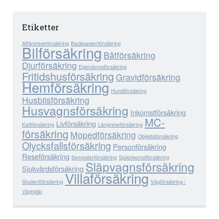
Etiketter
Affärsreseförsäkring
Backpackerförsäkring
Bilförsäkring
Båtförsäkring
Djurförsäkring
Egendomsförsäkring
Fritidshusförsäkring
Gravidförsäkring
Hemförsäkring
Hundförsäkring
Husbilsförsäkring
Husvagnsförsäkring
Inkomstförsäkring
MC-
Livförsäkring
Kattförsäkring
Långreseförsäkring
försäkring
Mopedförsäkring
Objektsförsäkring
Olycksfallsförsäkring
Personförsäkring
Reseförsäkring
Semesterförsäkring
Sjukinkomstförsäkring
Släpvagnsförsäkring
Sjukvårdsförsäkring
Villaförsäkring
Studentförsäkring
Vägförsäkring /
Väghjälp